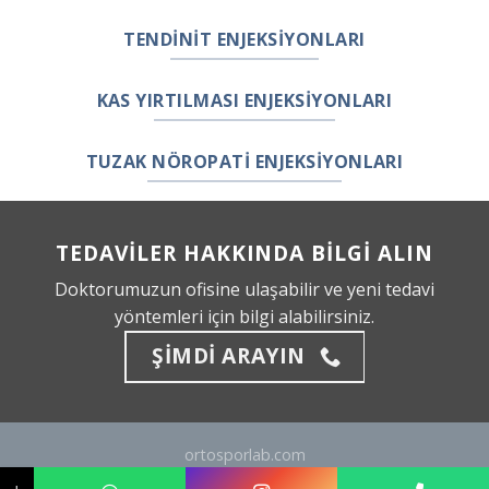
TENDİNİT ENJEKSİYONLARI
KAS YIRTILMASI ENJEKSİYONLARI
TUZAK NÖROPATİ ENJEKSİYONLARI
TEDAVILER HAKKINDA BILGI ALIN
Doktorumuzun ofisine ulaşabilir ve yeni tedavi
yöntemleri için bilgi alabilirsiniz.
ŞIMDI ARAYIN
ortosporlab.com
Her Hakkı Saklıdır 2026 ©
Op. Dr. Enis Gürsel